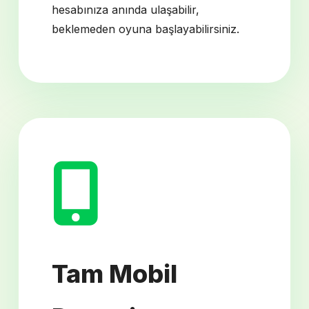
hesabınıza anında ulaşabilir,
beklemeden oyuna başlayabilirsiniz.
Tam Mobil