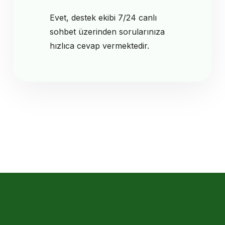
Evet, destek ekibi 7/24 canlı
sohbet üzerinden sorularınıza
hızlıca cevap vermektedir.