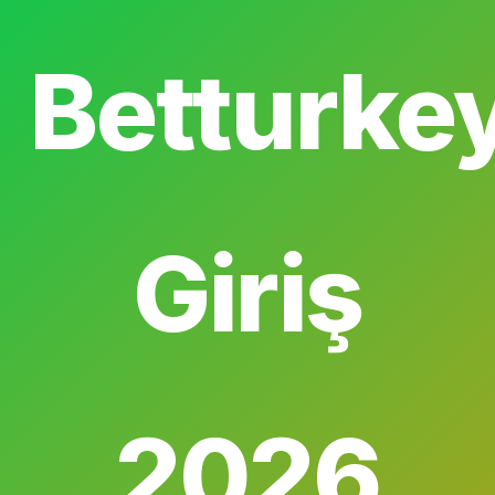
Betturke
Giriş
2026