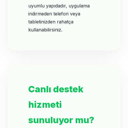
uyumlu yapıdadır, uygulama
indirmeden telefon veya
tabletinizden rahatça
kullanabilirsiniz.
Canlı destek
hizmeti
sunuluyor mu?