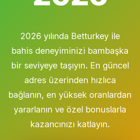
2026 yılında Betturkey ile
bahis deneyiminizi bambaşka
bir seviyeye taşıyın. En güncel
adres üzerinden hızlıca
bağlanın, en yüksek oranlardan
yararlanın ve özel bonuslarla
kazancınızı katlayın.