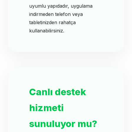
uyumlu yapıdadır, uygulama
indirmeden telefon veya
tabletinizden rahatça
kullanabilirsiniz.
Canlı destek
hizmeti
sunuluyor mu?