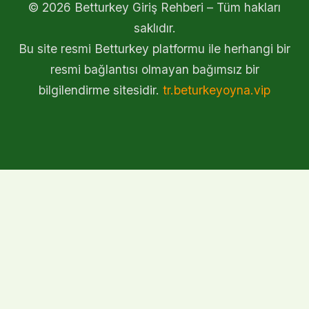
© 2026 Betturkey Giriş Rehberi – Tüm hakları
saklıdır.
Bu site resmi Betturkey platformu ile herhangi bir
resmi bağlantısı olmayan bağımsız bir
bilgilendirme sitesidir.
tr.beturkeyoyna.vip