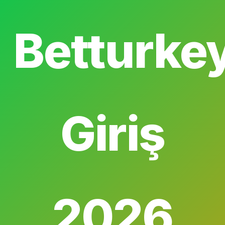
Betturke
Giriş
2026