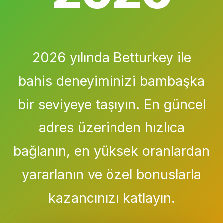
2026 yılında Betturkey ile
bahis deneyiminizi bambaşka
bir seviyeye taşıyın. En güncel
adres üzerinden hızlıca
bağlanın, en yüksek oranlardan
yararlanın ve özel bonuslarla
kazancınızı katlayın.