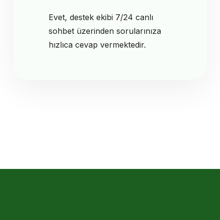
Evet, destek ekibi 7/24 canlı
sohbet üzerinden sorularınıza
hızlıca cevap vermektedir.