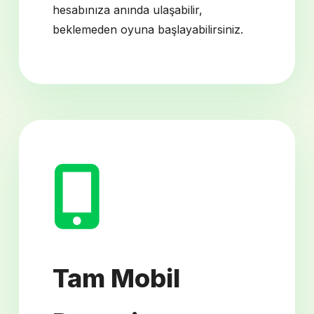
hesabınıza anında ulaşabilir,
beklemeden oyuna başlayabilirsiniz.
Tam Mobil