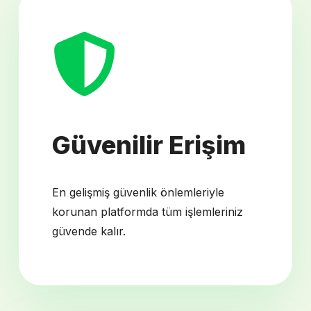
Güvenilir Erişim
En gelişmiş güvenlik önlemleriyle
korunan platformda tüm işlemleriniz
güvende kalır.