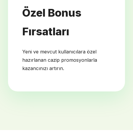
Özel Bonus
Fırsatları
Yeni ve mevcut kullanıcılara özel
hazırlanan cazip promosyonlarla
kazancınızı artırın.