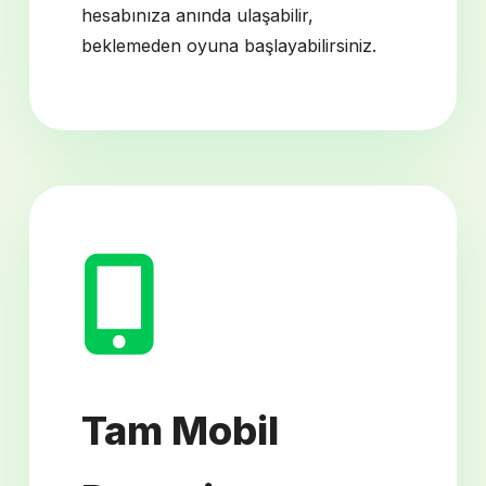
hesabınıza anında ulaşabilir,
beklemeden oyuna başlayabilirsiniz.
Tam Mobil