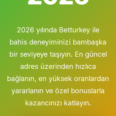
2026 yılında Betturkey ile
bahis deneyiminizi bambaşka
bir seviyeye taşıyın. En güncel
adres üzerinden hızlıca
bağlanın, en yüksek oranlardan
yararlanın ve özel bonuslarla
kazancınızı katlayın.