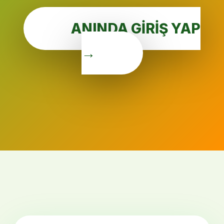
ANINDA GİRİŞ YAP
→