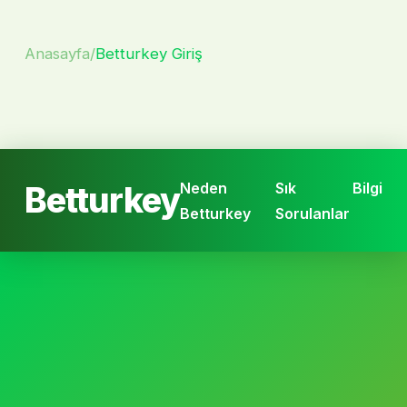
Anasayfa
/
Betturkey Giriş
Neden
Sık
Bilgi
Betturkey
Betturkey
Sorulanlar