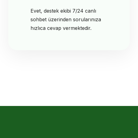
Evet, destek ekibi 7/24 canlı
sohbet üzerinden sorularınıza
hızlıca cevap vermektedir.