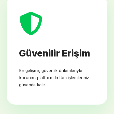
Güvenilir Erişim
En gelişmiş güvenlik önlemleriyle
korunan platformda tüm işlemleriniz
güvende kalır.