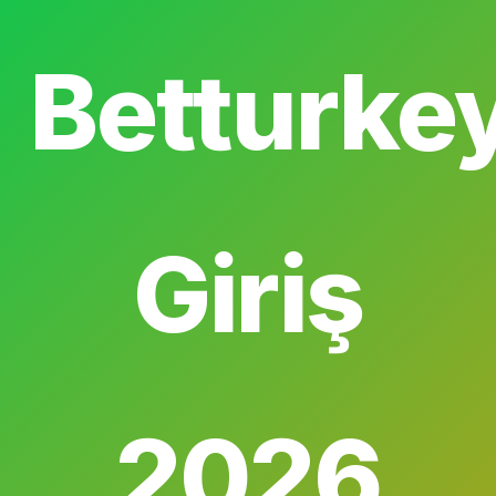
Betturke
Giriş
2026