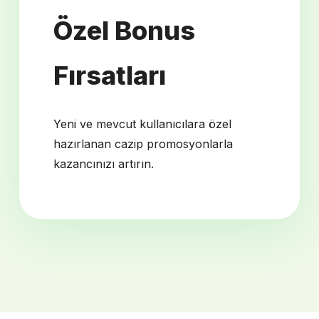
Özel Bonus
Fırsatları
Yeni ve mevcut kullanıcılara özel
hazırlanan cazip promosyonlarla
kazancınızı artırın.