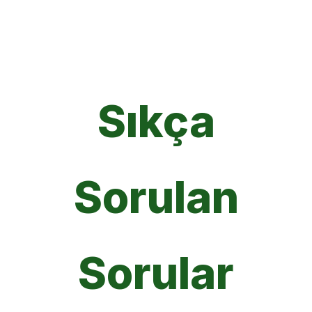
Sıkça
Sorulan
Sorular