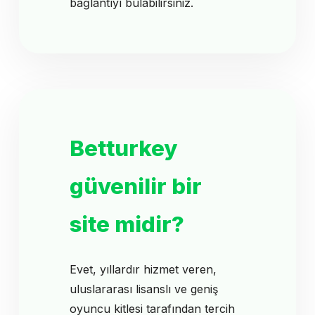
bağlantıyı bulabilirsiniz.
Betturkey
güvenilir bir
site midir?
Evet, yıllardır hizmet veren,
uluslararası lisanslı ve geniş
oyuncu kitlesi tarafından tercih