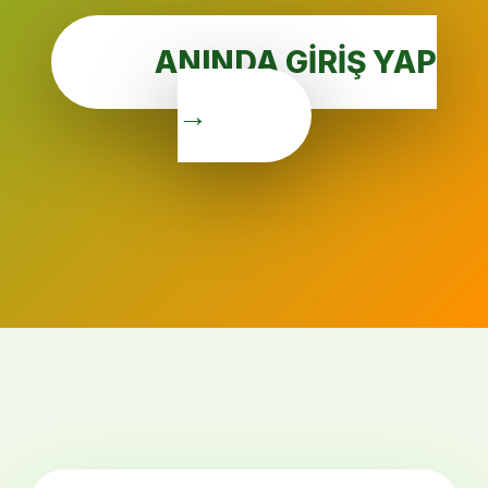
ANINDA GİRİŞ YAP
→