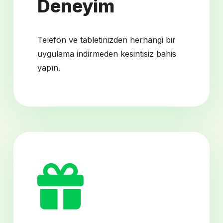
Deneyim
Telefon ve tabletinizden herhangi bir
uygulama indirmeden kesintisiz bahis
yapın.