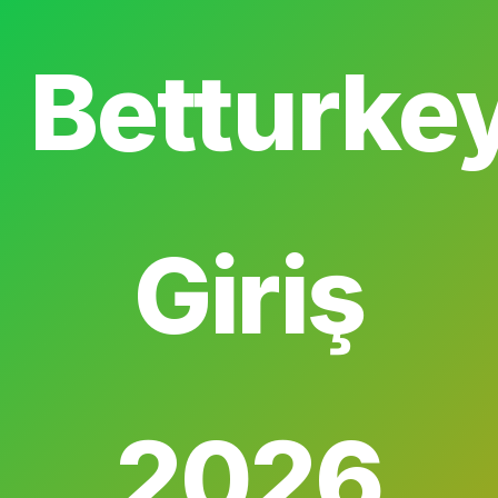
Betturke
Giriş
2026