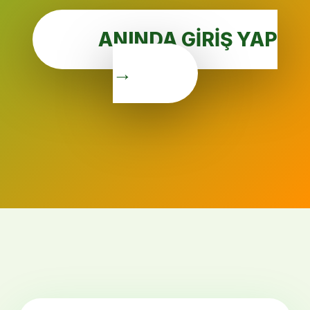
ANINDA GİRİŞ YAP
→