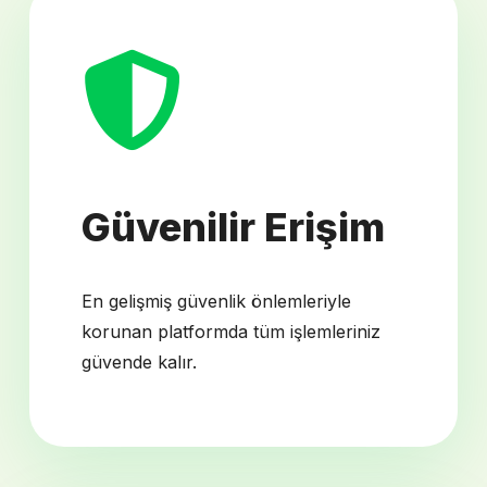
Güvenilir Erişim
En gelişmiş güvenlik önlemleriyle
korunan platformda tüm işlemleriniz
güvende kalır.