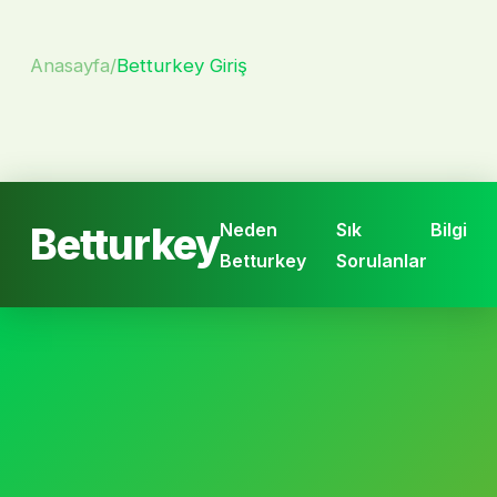
Anasayfa
/
Betturkey Giriş
Neden
Sık
Bilgi
Betturkey
Betturkey
Sorulanlar