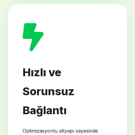
Hızlı ve
Sorunsuz
Bağlantı
Optimizasyonlu altyapı sayesinde