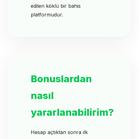
edilen köklü bir bahis
platformudur.
Bonuslardan
nasıl
yararlanabilirim?
Hesap açtıktan sonra ilk