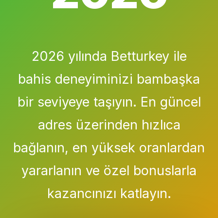
2026 yılında Betturkey ile
bahis deneyiminizi bambaşka
bir seviyeye taşıyın. En güncel
adres üzerinden hızlıca
bağlanın, en yüksek oranlardan
yararlanın ve özel bonuslarla
kazancınızı katlayın.