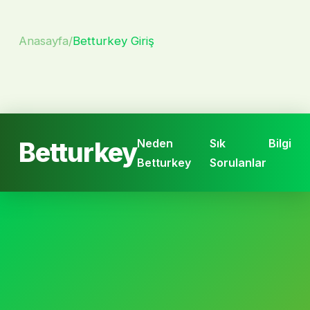
Anasayfa
/
Betturkey Giriş
Neden
Sık
Bilgi
Betturkey
Betturkey
Sorulanlar