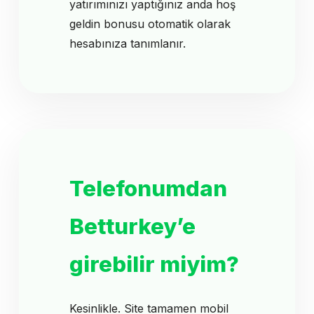
yatırımınızı yaptığınız anda hoş
geldin bonusu otomatik olarak
hesabınıza tanımlanır.
Telefonumdan
Betturkey’e
girebilir miyim?
Kesinlikle. Site tamamen mobil