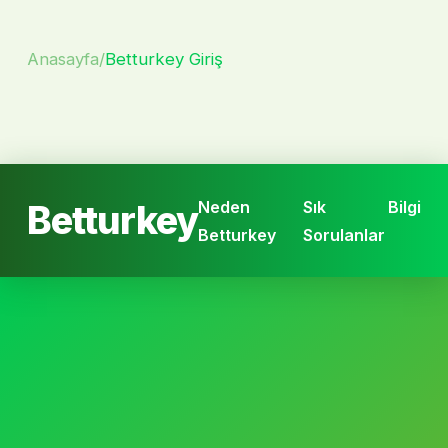
Anasayfa
/
Betturkey Giriş
Neden
Sık
Bilgi
Betturkey
Betturkey
Sorulanlar