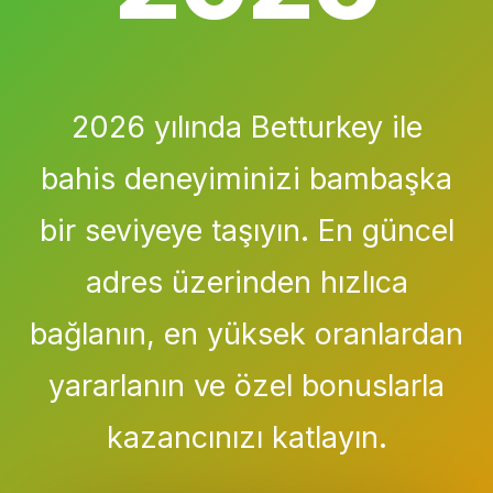
2026 yılında Betturkey ile
bahis deneyiminizi bambaşka
bir seviyeye taşıyın. En güncel
adres üzerinden hızlıca
bağlanın, en yüksek oranlardan
yararlanın ve özel bonuslarla
kazancınızı katlayın.