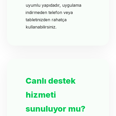
uyumlu yapıdadır, uygulama
indirmeden telefon veya
tabletinizden rahatça
kullanabilirsiniz.
Canlı destek
hizmeti
sunuluyor mu?