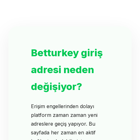
Betturkey giriş
adresi neden
değişiyor?
Erişim engellerinden dolayı
platform zaman zaman yeni
adreslere geçiş yapıyor. Bu
sayfada her zaman en aktif