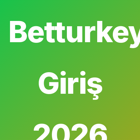
Betturke
Giriş
2026