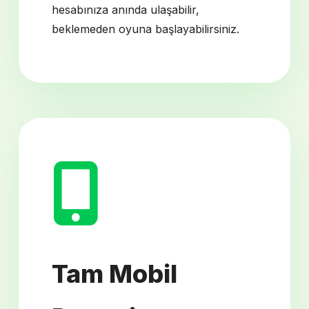
hesabınıza anında ulaşabilir,
beklemeden oyuna başlayabilirsiniz.
Tam Mobil