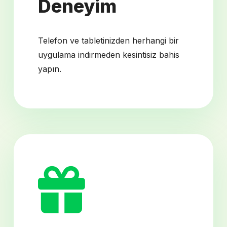
Deneyim
Telefon ve tabletinizden herhangi bir
uygulama indirmeden kesintisiz bahis
yapın.