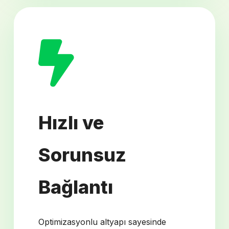
Hızlı ve
Sorunsuz
Bağlantı
Optimizasyonlu altyapı sayesinde