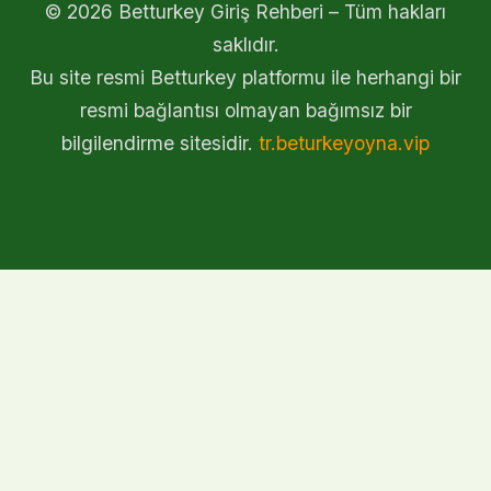
© 2026 Betturkey Giriş Rehberi – Tüm hakları
saklıdır.
Bu site resmi Betturkey platformu ile herhangi bir
resmi bağlantısı olmayan bağımsız bir
bilgilendirme sitesidir.
tr.beturkeyoyna.vip