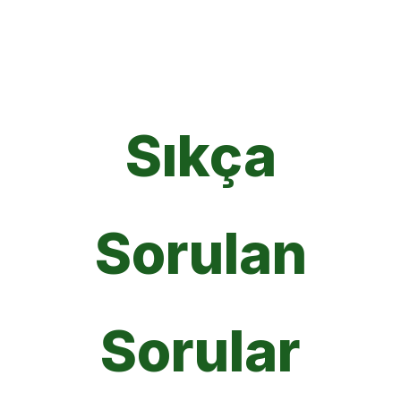
Sıkça
Sorulan
Sorular