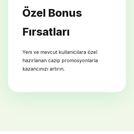
Özel Bonus
Fırsatları
Yeni ve mevcut kullanıcılara özel
hazırlanan cazip promosyonlarla
kazancınızı artırın.