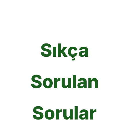
Sıkça
Sorulan
Sorular