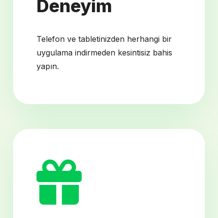
Deneyim
Telefon ve tabletinizden herhangi bir
uygulama indirmeden kesintisiz bahis
yapın.