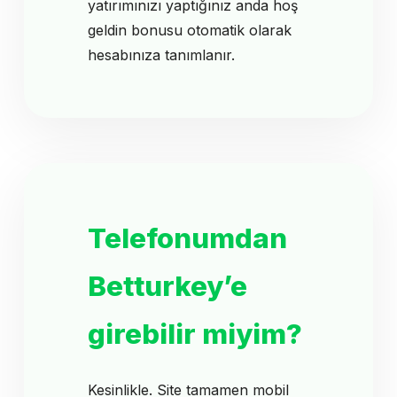
yatırımınızı yaptığınız anda hoş
geldin bonusu otomatik olarak
hesabınıza tanımlanır.
Telefonumdan
Betturkey’e
girebilir miyim?
Kesinlikle. Site tamamen mobil