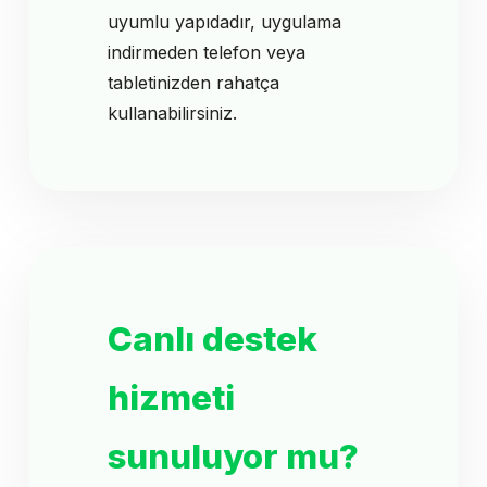
uyumlu yapıdadır, uygulama
indirmeden telefon veya
tabletinizden rahatça
kullanabilirsiniz.
Canlı destek
hizmeti
sunuluyor mu?