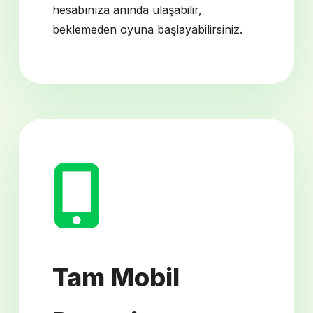
hesabınıza anında ulaşabilir,
beklemeden oyuna başlayabilirsiniz.
Tam Mobil