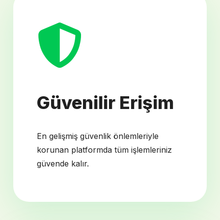
Güvenilir Erişim
En gelişmiş güvenlik önlemleriyle
korunan platformda tüm işlemleriniz
güvende kalır.