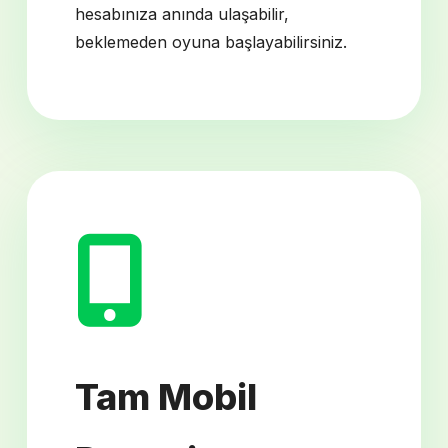
hesabınıza anında ulaşabilir,
beklemeden oyuna başlayabilirsiniz.
Tam Mobil