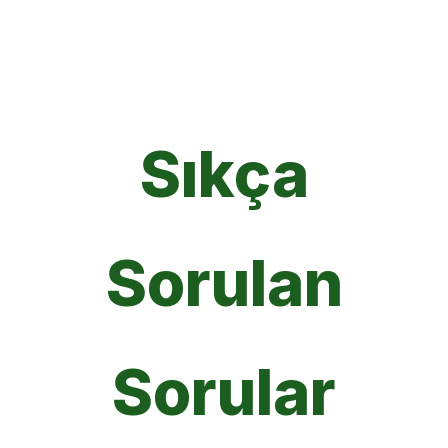
Sıkça
Sorulan
Sorular