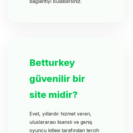
bağlantıyı bulabilirsiniz.
Betturkey
güvenilir bir
site midir?
Evet, yıllardır hizmet veren,
uluslararası lisanslı ve geniş
oyuncu kitlesi tarafından tercih