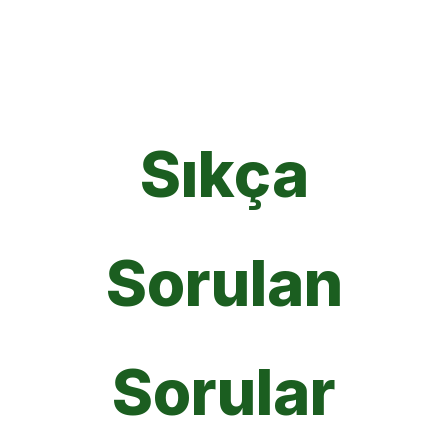
Sıkça
Sorulan
Sorular