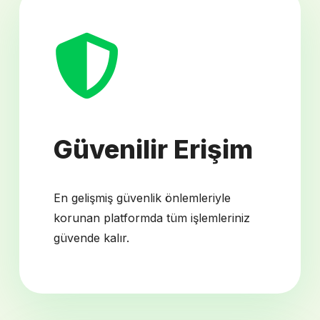
Güvenilir Erişim
En gelişmiş güvenlik önlemleriyle
korunan platformda tüm işlemleriniz
güvende kalır.