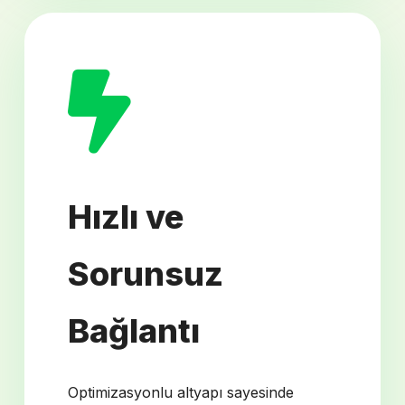
Hızlı ve
Sorunsuz
Bağlantı
Optimizasyonlu altyapı sayesinde