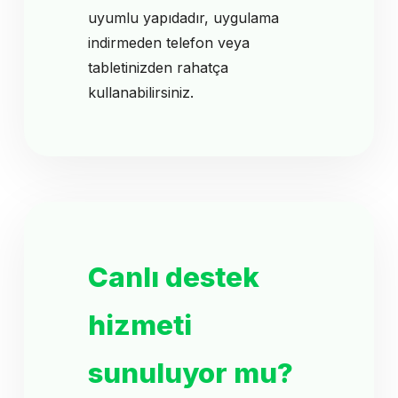
uyumlu yapıdadır, uygulama
indirmeden telefon veya
tabletinizden rahatça
kullanabilirsiniz.
Canlı destek
hizmeti
sunuluyor mu?