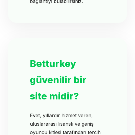
bağlantıyı bulabilirsiniz.
Betturkey
güvenilir bir
site midir?
Evet, yıllardır hizmet veren,
uluslararası lisanslı ve geniş
oyuncu kitlesi tarafından tercih