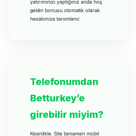
yatırımınızı yaptığınız anda hoş
geldin bonusu otomatik olarak
hesabınıza tanımlanır.
Telefonumdan
Betturkey’e
girebilir miyim?
Kesinlikle. Site tamamen mobil