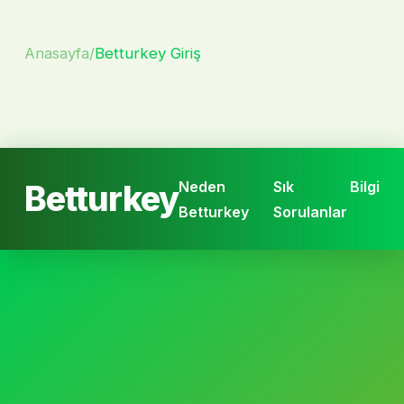
Anasayfa
/
Betturkey Giriş
Neden
Sık
Bilgi
Betturkey
Betturkey
Sorulanlar