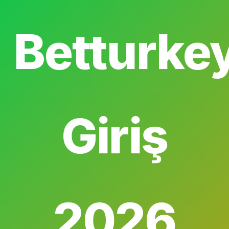
Betturke
Giriş
2026