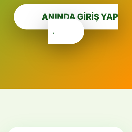
ANINDA GİRİŞ YAP
→