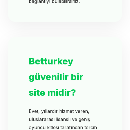
bağlantıyı bulabilirsiniz.
Betturkey
güvenilir bir
site midir?
Evet, yıllardır hizmet veren,
uluslararası lisanslı ve geniş
oyuncu kitlesi tarafından tercih