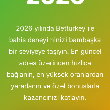
2026 yılında Betturkey ile
bahis deneyiminizi bambaşka
bir seviyeye taşıyın. En güncel
adres üzerinden hızlıca
bağlanın, en yüksek oranlardan
yararlanın ve özel bonuslarla
kazancınızı katlayın.