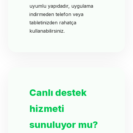
uyumlu yapıdadır, uygulama
indirmeden telefon veya
tabletinizden rahatça
kullanabilirsiniz.
Canlı destek
hizmeti
sunuluyor mu?