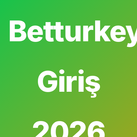
Betturke
Giriş
2026