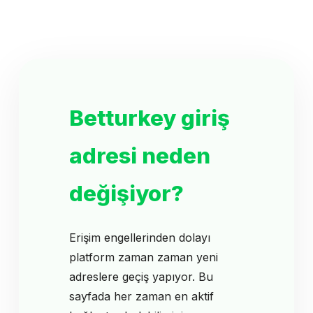
Betturkey giriş
adresi neden
değişiyor?
Erişim engellerinden dolayı
platform zaman zaman yeni
adreslere geçiş yapıyor. Bu
sayfada her zaman en aktif