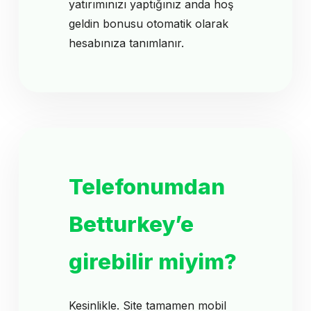
yatırımınızı yaptığınız anda hoş
geldin bonusu otomatik olarak
hesabınıza tanımlanır.
Telefonumdan
Betturkey’e
girebilir miyim?
Kesinlikle. Site tamamen mobil