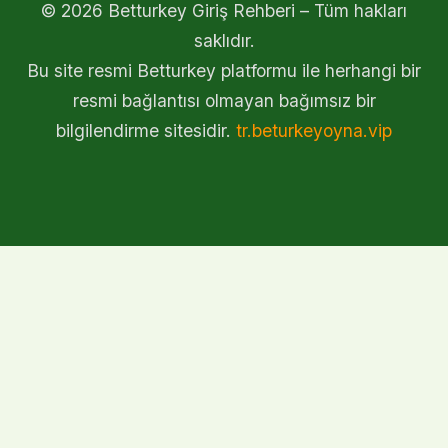
© 2026 Betturkey Giriş Rehberi – Tüm hakları
saklıdır.
Bu site resmi Betturkey platformu ile herhangi bir
resmi bağlantısı olmayan bağımsız bir
bilgilendirme sitesidir.
tr.beturkeyoyna.vip