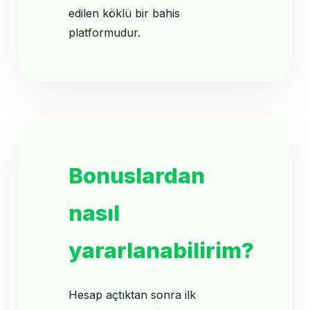
edilen köklü bir bahis
platformudur.
Bonuslardan
nasıl
yararlanabilirim?
Hesap açtıktan sonra ilk