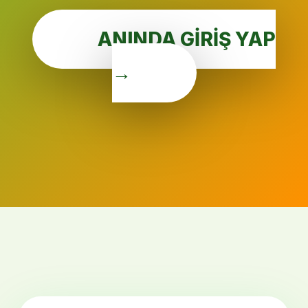
ANINDA GİRİŞ YAP
→