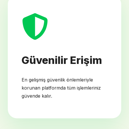
Güvenilir Erişim
En gelişmiş güvenlik önlemleriyle
korunan platformda tüm işlemleriniz
güvende kalır.