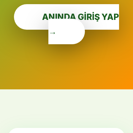
ANINDA GİRİŞ YAP
→