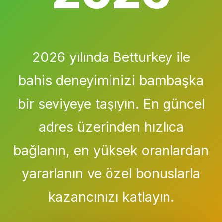
2026 yılında Betturkey ile
bahis deneyiminizi bambaşka
bir seviyeye taşıyın. En güncel
adres üzerinden hızlıca
bağlanın, en yüksek oranlardan
yararlanın ve özel bonuslarla
kazancınızı katlayın.