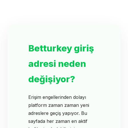
Betturkey giriş
adresi neden
değişiyor?
Erişim engellerinden dolayı
platform zaman zaman yeni
adreslere geçiş yapıyor. Bu
sayfada her zaman en aktif