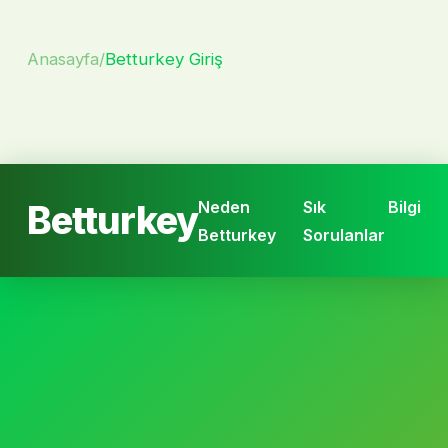
Anasayfa
/
Betturkey Giriş
Neden
Sık
Bilgi
Betturkey
Betturkey
Sorulanlar