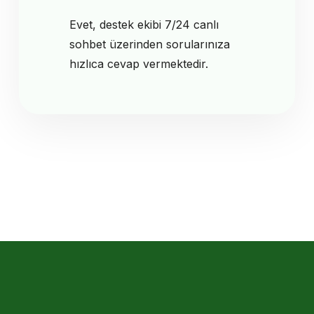
Evet, destek ekibi 7/24 canlı
sohbet üzerinden sorularınıza
hızlıca cevap vermektedir.