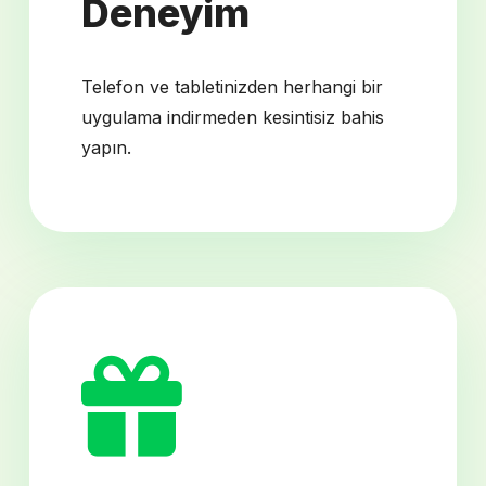
Deneyim
Telefon ve tabletinizden herhangi bir
uygulama indirmeden kesintisiz bahis
yapın.