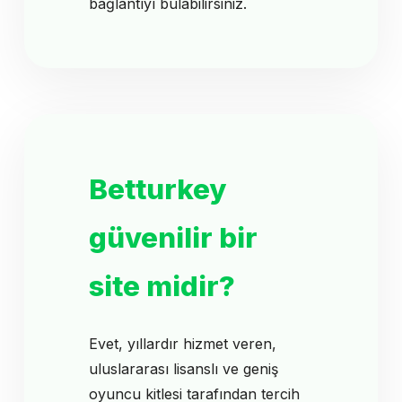
bağlantıyı bulabilirsiniz.
Betturkey
güvenilir bir
site midir?
Evet, yıllardır hizmet veren,
uluslararası lisanslı ve geniş
oyuncu kitlesi tarafından tercih