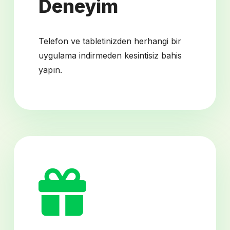
Deneyim
Telefon ve tabletinizden herhangi bir
uygulama indirmeden kesintisiz bahis
yapın.