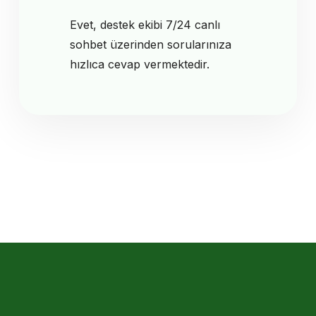
Evet, destek ekibi 7/24 canlı
sohbet üzerinden sorularınıza
hızlıca cevap vermektedir.