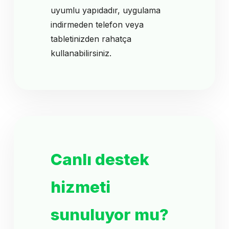
uyumlu yapıdadır, uygulama
indirmeden telefon veya
tabletinizden rahatça
kullanabilirsiniz.
Canlı destek
hizmeti
sunuluyor mu?