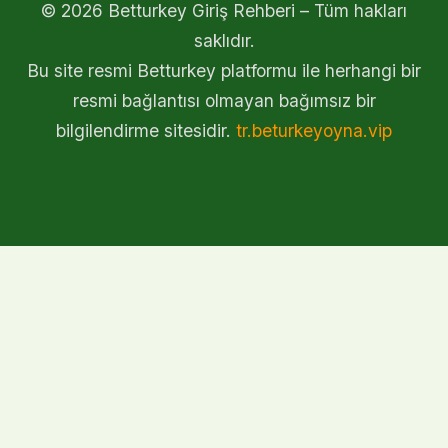
© 2026 Betturkey Giriş Rehberi – Tüm hakları
saklıdır.
Bu site resmi Betturkey platformu ile herhangi bir
resmi bağlantısı olmayan bağımsız bir
bilgilendirme sitesidir.
tr.beturkeyoyna.vip