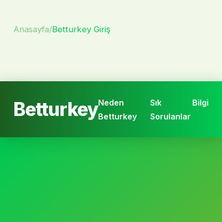
Anasayfa
/
Betturkey Giriş
Neden
Sık
Bilgi
Betturkey
Betturkey
Sorulanlar