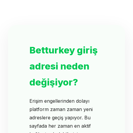
Betturkey giriş
adresi neden
değişiyor?
Erişim engellerinden dolayı
platform zaman zaman yeni
adreslere geçiş yapıyor. Bu
sayfada her zaman en aktif