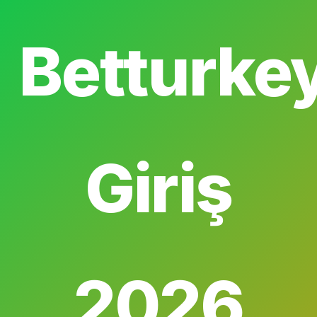
Betturke
Giriş
2026