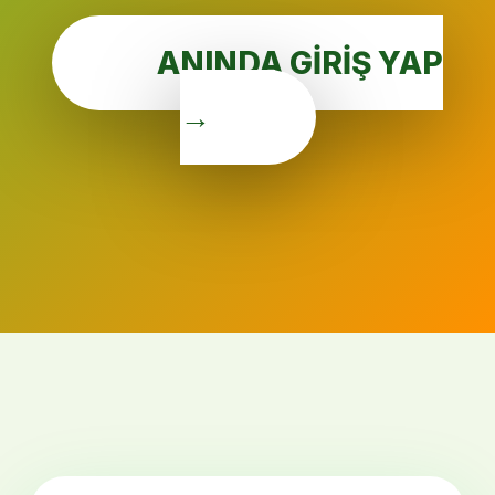
ANINDA GİRİŞ YAP
→