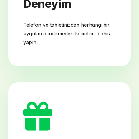
Deneyim
Telefon ve tabletinizden herhangi bir
uygulama indirmeden kesintisiz bahis
yapın.