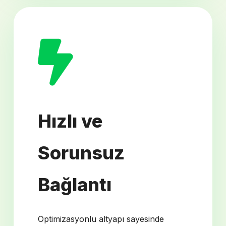
Hızlı ve
Sorunsuz
Bağlantı
Optimizasyonlu altyapı sayesinde