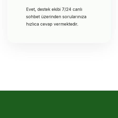
Evet, destek ekibi 7/24 canlı
sohbet üzerinden sorularınıza
hızlıca cevap vermektedir.