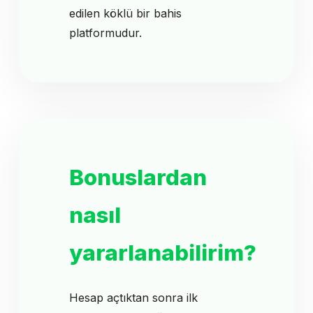
edilen köklü bir bahis
platformudur.
Bonuslardan
nasıl
yararlanabilirim?
Hesap açtıktan sonra ilk