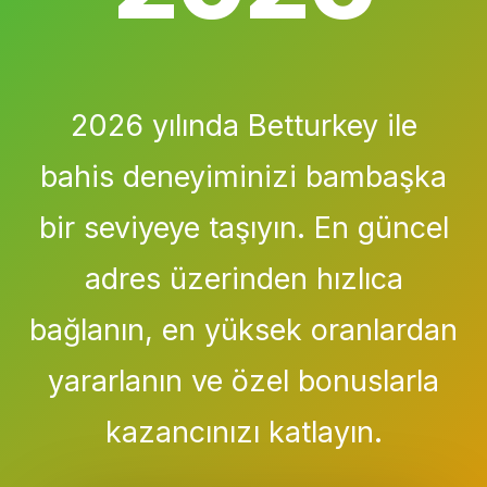
2026 yılında Betturkey ile
bahis deneyiminizi bambaşka
bir seviyeye taşıyın. En güncel
adres üzerinden hızlıca
bağlanın, en yüksek oranlardan
yararlanın ve özel bonuslarla
kazancınızı katlayın.