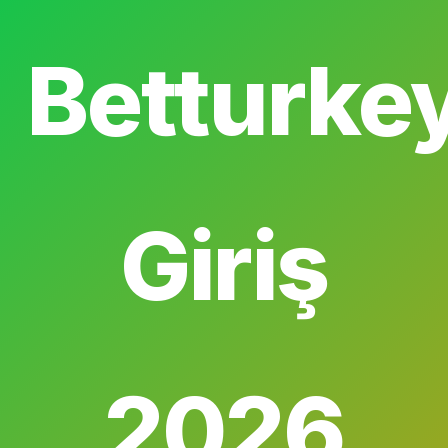
Betturke
Giriş
2026