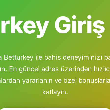
rkey Giri
a Betturkey ile bahis deneyiminizi 
ın. En güncel adres üzerinden hızlı
lardan yararlanın ve özel bonuslarla
katlayın.