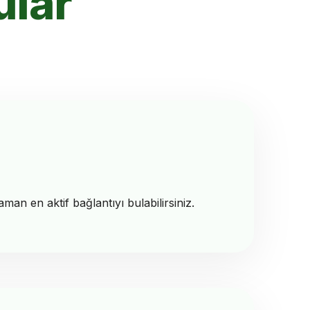
ular
n en aktif bağlantıyı bulabilirsiniz.