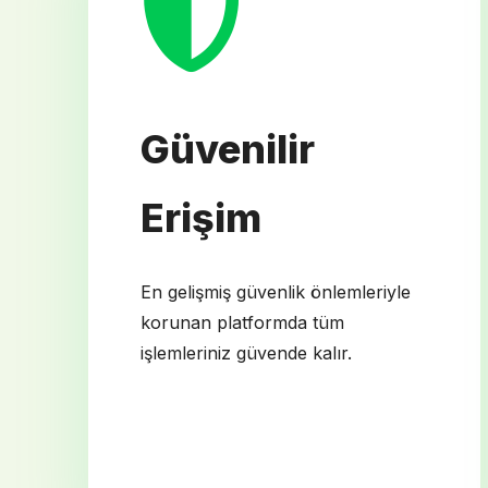
Güvenilir
Erişim
En gelişmiş güvenlik önlemleriyle
korunan platformda tüm
işlemleriniz güvende kalır.