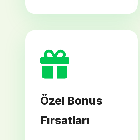
Özel Bonus
Fırsatları