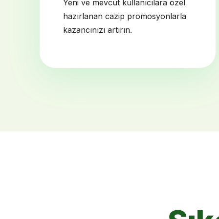
Yeni ve mevcut kullanıcılara özel
hazırlanan cazip promosyonlarla
kazancınızı artırın.