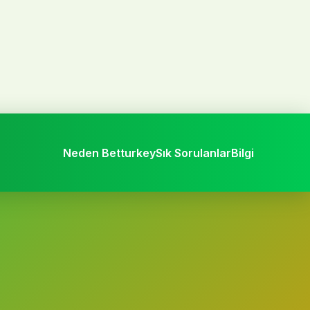
Neden Betturkey
Sık Sorulanlar
Bilgi