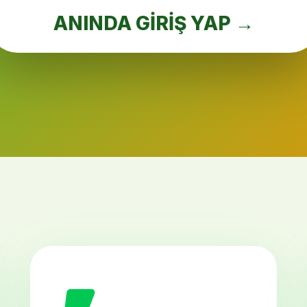
ANINDA GİRİŞ YAP →