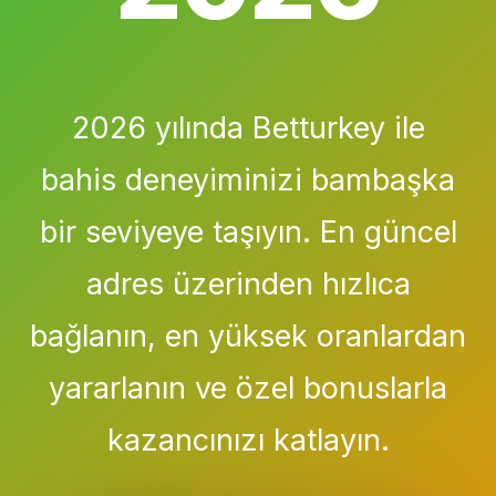
2026 yılında Betturkey ile
bahis deneyiminizi bambaşka
bir seviyeye taşıyın. En güncel
adres üzerinden hızlıca
bağlanın, en yüksek oranlardan
yararlanın ve özel bonuslarla
kazancınızı katlayın.