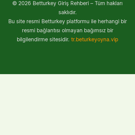
© 2026 Betturkey Giriş Rehberi – Tüm hakları
saklıdır.
Bu site resmi Betturkey platformu ile herhangi bir
resmi bağlantısı olmayan bağımsız bir
bilgilendirme sitesidir.
tr.beturkeyoyna.vip