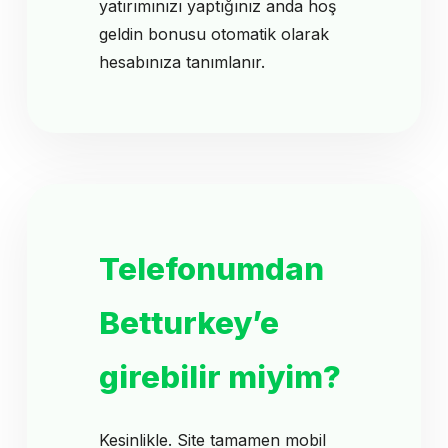
yatırımınızı yaptığınız anda hoş
geldin bonusu otomatik olarak
hesabınıza tanımlanır.
Telefonumdan
Betturkey’e
girebilir miyim?
Kesinlikle. Site tamamen mobil