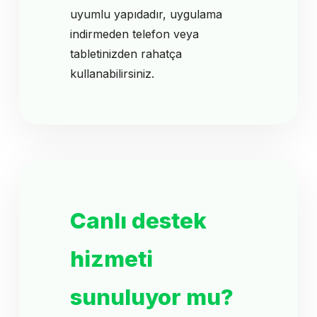
uyumlu yapıdadır, uygulama
indirmeden telefon veya
tabletinizden rahatça
kullanabilirsiniz.
Canlı destek
hizmeti
sunuluyor mu?