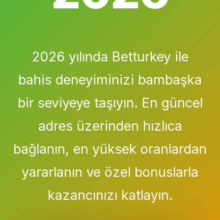
2026 yılında Betturkey ile
bahis deneyiminizi bambaşka
bir seviyeye taşıyın. En güncel
adres üzerinden hızlıca
bağlanın, en yüksek oranlardan
yararlanın ve özel bonuslarla
kazancınızı katlayın.