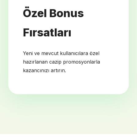
Özel Bonus
Fırsatları
Yeni ve mevcut kullanıcılara özel
hazırlanan cazip promosyonlarla
kazancınızı artırın.