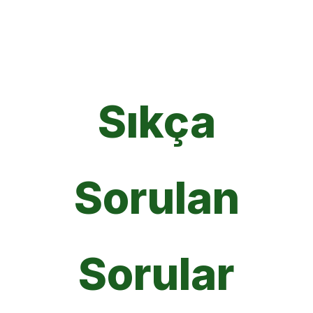
Sıkça
Sorulan
Sorular