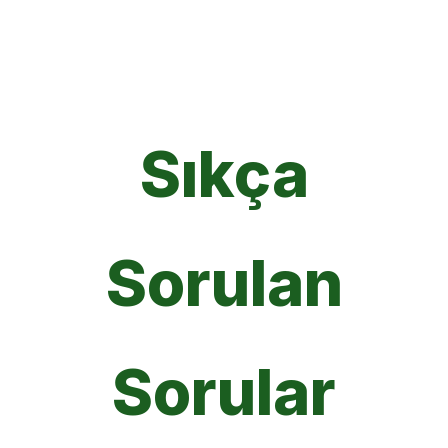
Sıkça
Sorulan
Sorular