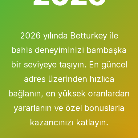
2026 yılında Betturkey ile
bahis deneyiminizi bambaşka
bir seviyeye taşıyın. En güncel
adres üzerinden hızlıca
bağlanın, en yüksek oranlardan
yararlanın ve özel bonuslarla
kazancınızı katlayın.