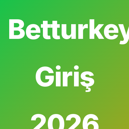
Betturke
Giriş
2026