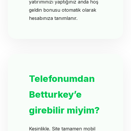
yatırımınızı yaptığınız anda hoş
geldin bonusu otomatik olarak
hesabınıza tanımlanır.
Telefonumdan
Betturkey’e
girebilir miyim?
Kesinlikle. Site tamamen mobil