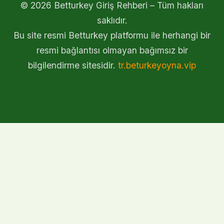
© 2026 Betturkey Giriş Rehberi – Tüm hakları
saklıdır.
Bu site resmi Betturkey platformu ile herhangi bir
resmi bağlantısı olmayan bağımsız bir
bilgilendirme sitesidir.
tr.beturkeyoyna.vip