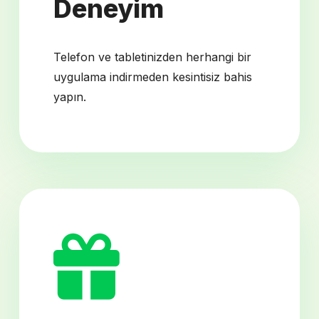
Deneyim
Telefon ve tabletinizden herhangi bir
uygulama indirmeden kesintisiz bahis
yapın.