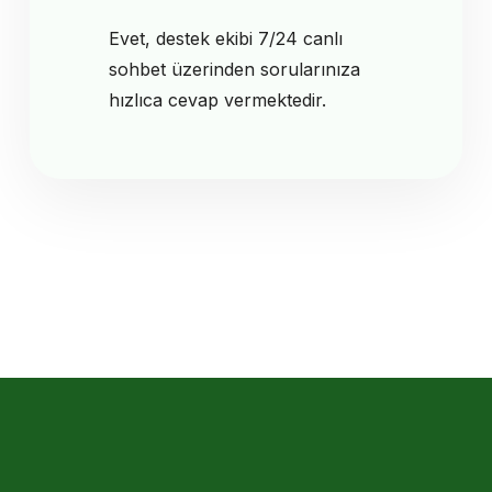
Evet, destek ekibi 7/24 canlı
sohbet üzerinden sorularınıza
hızlıca cevap vermektedir.