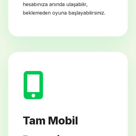
hesabınıza anında ulaşabilir,
beklemeden oyuna başlayabilirsiniz.
Tam Mobil