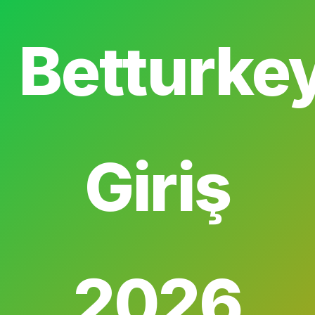
Betturke
Giriş
2026