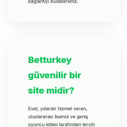
bağlantıyı bulabilirsiniz.
Betturkey
güvenilir bir
site midir?
Evet, yıllardır hizmet veren,
uluslararası lisanslı ve geniş
oyuncu kitlesi tarafından tercih