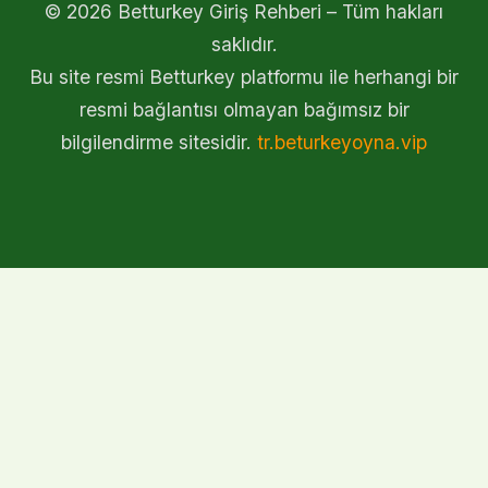
© 2026 Betturkey Giriş Rehberi – Tüm hakları
saklıdır.
Bu site resmi Betturkey platformu ile herhangi bir
resmi bağlantısı olmayan bağımsız bir
bilgilendirme sitesidir.
tr.beturkeyoyna.vip