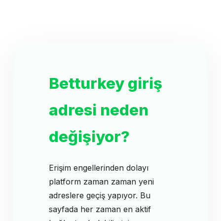
Betturkey giriş
adresi neden
değişiyor?
Erişim engellerinden dolayı
platform zaman zaman yeni
adreslere geçiş yapıyor. Bu
sayfada her zaman en aktif