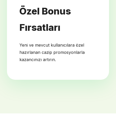
Özel Bonus
Fırsatları
Yeni ve mevcut kullanıcılara özel
hazırlanan cazip promosyonlarla
kazancınızı artırın.