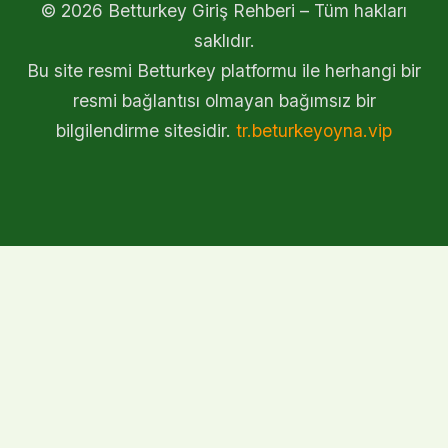
© 2026 Betturkey Giriş Rehberi – Tüm hakları
saklıdır.
Bu site resmi Betturkey platformu ile herhangi bir
resmi bağlantısı olmayan bağımsız bir
bilgilendirme sitesidir.
tr.beturkeyoyna.vip