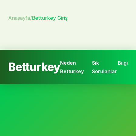
Anasayfa
/
Betturkey Giriş
Neden
Sık
Bilgi
Betturkey
Betturkey
Sorulanlar