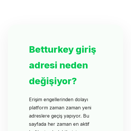
Betturkey giriş
adresi neden
değişiyor?
Erişim engellerinden dolayı
platform zaman zaman yeni
adreslere geçiş yapıyor. Bu
sayfada her zaman en aktif