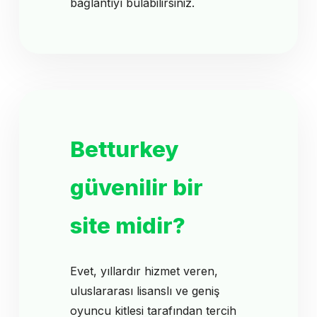
bağlantıyı bulabilirsiniz.
Betturkey
güvenilir bir
site midir?
Evet, yıllardır hizmet veren,
uluslararası lisanslı ve geniş
oyuncu kitlesi tarafından tercih