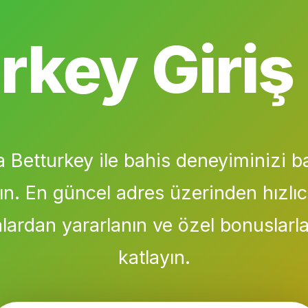
rkey Giri
a Betturkey ile bahis deneyiminizi 
ın. En güncel adres üzerinden hızlı
lardan yararlanın ve özel bonuslarla
katlayın.