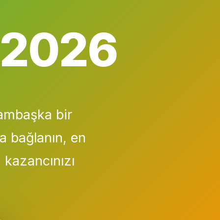
ş 2026
bambaşka bir
ca bağlanın, en
 kazancınızı