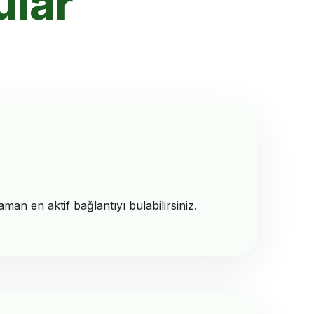
ular
n en aktif bağlantıyı bulabilirsiniz.