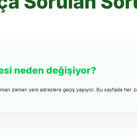
ça Sorulan Sor
resi neden değişiyor?
aman zaman yeni adreslere geçiş yapıyor. Bu sayfada her zama