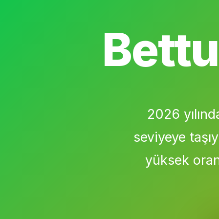
Bettu
2026 yılınd
seviyeye taşıy
yüksek oran