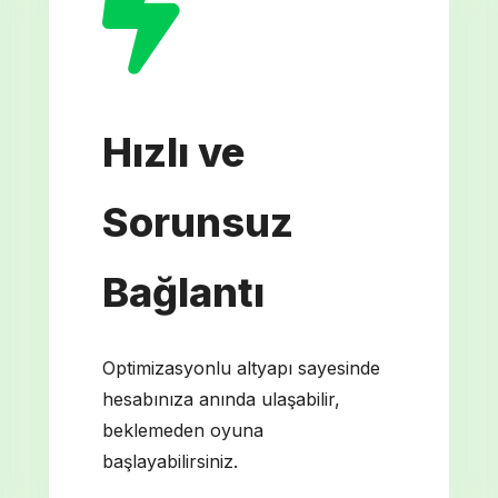
Hızlı ve
Sorunsuz
Bağlantı
Optimizasyonlu altyapı sayesinde
hesabınıza anında ulaşabilir,
beklemeden oyuna
başlayabilirsiniz.