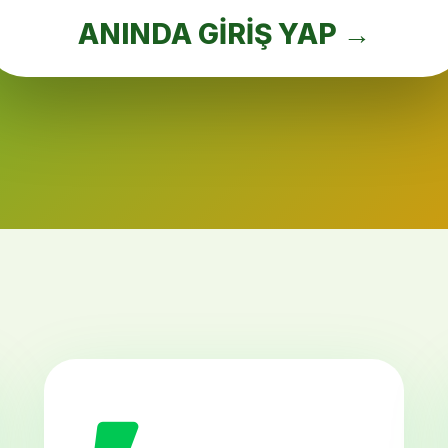
ANINDA GİRİŞ YAP →