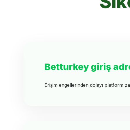
Sık
Betturkey giriş ad
Erişim engellerinden dolayı platform z