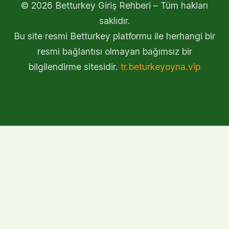
© 2026 Betturkey Giriş Rehberi – Tüm hakları
saklıdır.
Bu site resmi Betturkey platformu ile herhangi bir
resmi bağlantısı olmayan bağımsız bir
bilgilendirme sitesidir.
tr.beturkeyoyna.vip