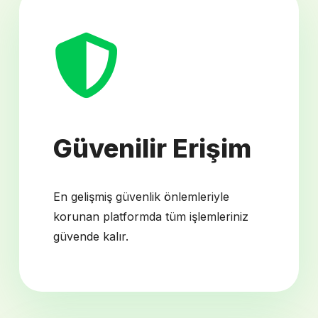
Güvenilir Erişim
En gelişmiş güvenlik önlemleriyle
korunan platformda tüm işlemleriniz
güvende kalır.