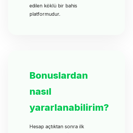
edilen köklü bir bahis
platformudur.
Bonuslardan
nasıl
yararlanabilirim?
Hesap açtıktan sonra ilk