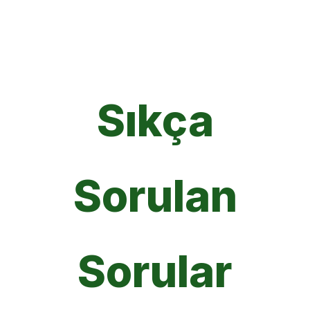
Sıkça
Sorulan
Sorular