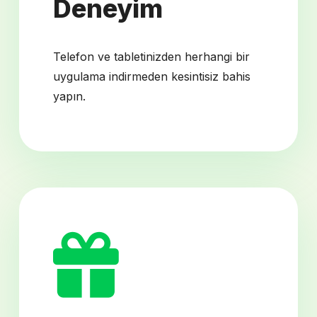
Deneyim
Telefon ve tabletinizden herhangi bir
uygulama indirmeden kesintisiz bahis
yapın.