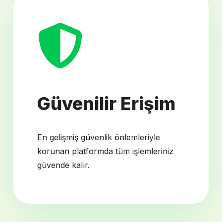
Güvenilir Erişim
En gelişmiş güvenlik önlemleriyle
korunan platformda tüm işlemleriniz
güvende kalır.