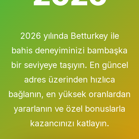
2026 yılında Betturkey ile
bahis deneyiminizi bambaşka
bir seviyeye taşıyın. En güncel
adres üzerinden hızlıca
bağlanın, en yüksek oranlardan
yararlanın ve özel bonuslarla
kazancınızı katlayın.