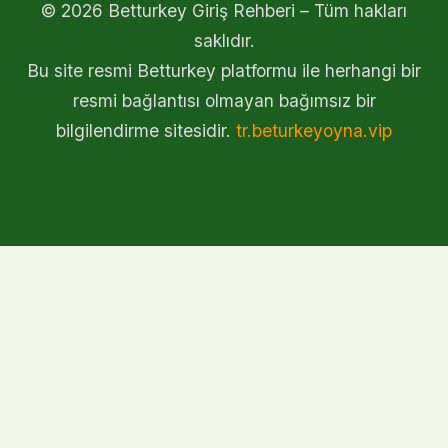
© 2026 Betturkey Giriş Rehberi – Tüm hakları
saklıdır.
Bu site resmi Betturkey platformu ile herhangi bir
resmi bağlantısı olmayan bağımsız bir
bilgilendirme sitesidir.
tr.beturkeyoyna.vip