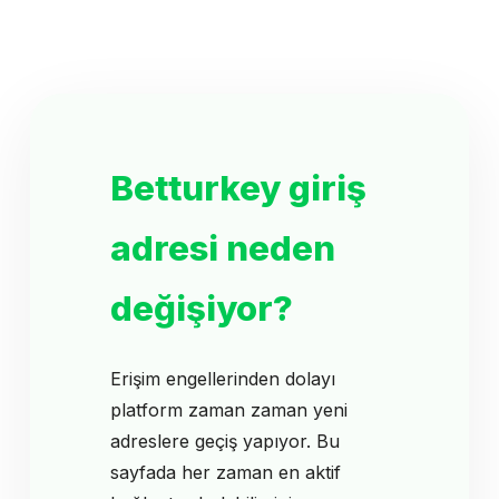
Betturkey giriş
adresi neden
değişiyor?
Erişim engellerinden dolayı
platform zaman zaman yeni
adreslere geçiş yapıyor. Bu
sayfada her zaman en aktif