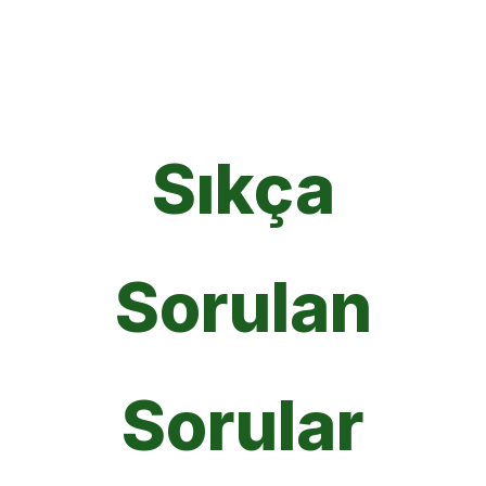
Sıkça
Sorulan
Sorular