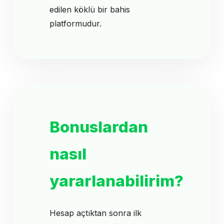
edilen köklü bir bahis
platformudur.
Bonuslardan
nasıl
yararlanabilirim?
Hesap açtıktan sonra ilk