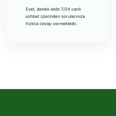
Evet, destek ekibi 7/24 canlı
sohbet üzerinden sorularınıza
hızlıca cevap vermektedir.